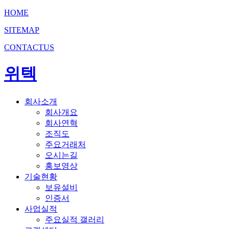
HOME
SITEMAP
CONTACTUS
위텍
회사소개
회사개요
회사연혁
조직도
주요거래처
오시는길
홍보영상
기술현황
보유설비
인증서
사업실적
주요실적 갤러리