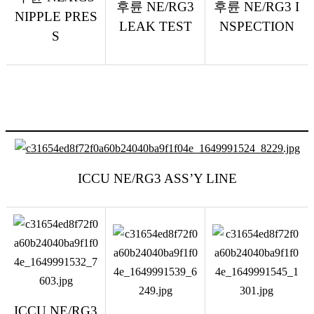
후륜
NE/RG3
후륜
NE/RG3 I
NIPPLE PRES
LEAK TEST
NSPECTION
S
ICCU NE/RG3 ASS’Y LINE
ICCU NE/RG3