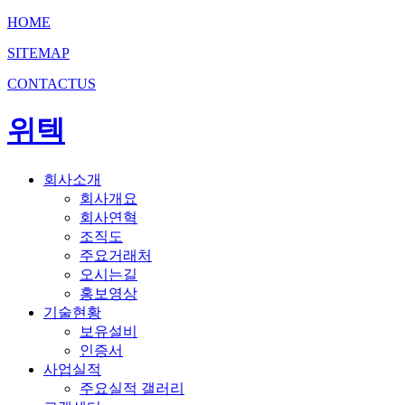
HOME
SITEMAP
CONTACTUS
위텍
회사소개
회사개요
회사연혁
조직도
주요거래처
오시는길
홍보영상
기술현황
보유설비
인증서
사업실적
주요실적 갤러리