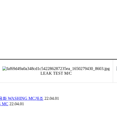
LEAK TEST M/C
 공용화 WASHING MC개조
22.04.01
G MC
22.04.01