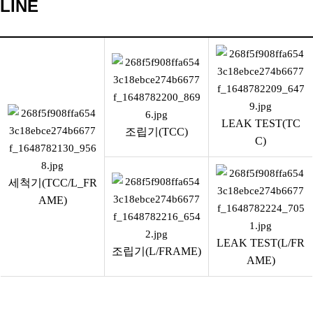
LINE
LEAK TEST(TC
조립기(TCC)
C)
세척기(TCC/L_FR
AME)
LEAK TEST(L/FR
조립기(L/FRAME)
AME)