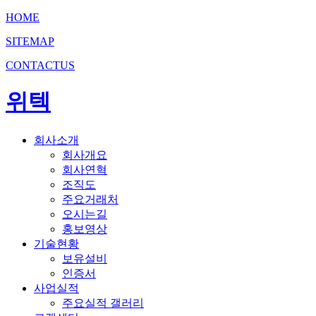
HOME
SITEMAP
CONTACTUS
위텍
회사소개
회사개요
회사연혁
조직도
주요거래처
오시는길
홍보영상
기술현황
보유설비
인증서
사업실적
주요실적 갤러리