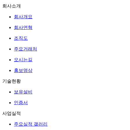
회사소개
회사개요
회사연혁
조직도
주요거래처
오시는길
홍보영상
기술현황
보유설비
인증서
사업실적
주요실적 갤러리