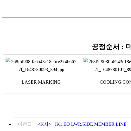
공정순서 : 마킹
LASER MARKING
COOLING CO
이전글
<K사> : JK1 EO LWR/SIDE MEMBER LINE