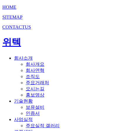
HOME
SITEMAP
CONTACTUS
위텍
회사소개
회사개요
회사연혁
조직도
주요거래처
오시는길
홍보영상
기술현황
보유설비
인증서
사업실적
주요실적 갤러리