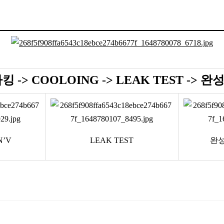
 -> COOLOING -> LEAK TEST -> 완
N’V
LEAK TEST
완성