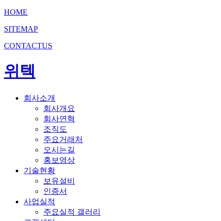
HOME
SITEMAP
CONTACTUS
위텍
회사소개
회사개요
회사연혁
조직도
주요거래처
오시는길
홍보영상
기술현황
보유설비
인증서
사업실적
주요실적 갤러리