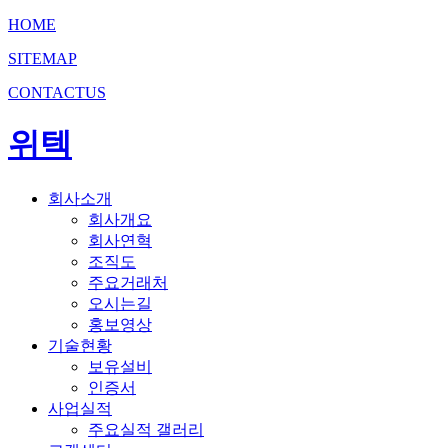
HOME
SITEMAP
CONTACTUS
위텍
회사소개
회사개요
회사연혁
조직도
주요거래처
오시는길
홍보영상
기술현황
보유설비
인증서
사업실적
주요실적 갤러리