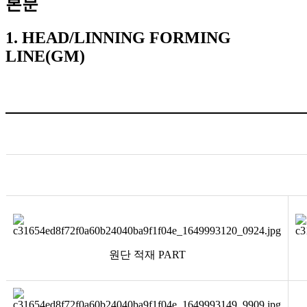
본문
1. HEAD/LINNING FORMING
LINE(GM)
원단 적재 PART