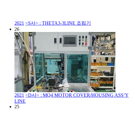
2021
<S사> : THETA3-3LINE 조립기
26
2021
<D사> : MQ4 MOTOR COVER/HOUSING ASS’Y
LINE
25