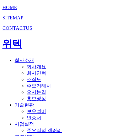
HOME
SITEMAP
CONTACTUS
위텍
회사소개
회사개요
회사연혁
조직도
주요거래처
오시는길
홍보영상
기술현황
보유설비
인증서
사업실적
주요실적 갤러리