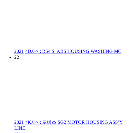
2021
<D사> : RS4 S_ABS HOUSING WASHING MC
22
2021
<K사> : 모비스 SG2 MOTOR HOUSING ASS’Y
LINE