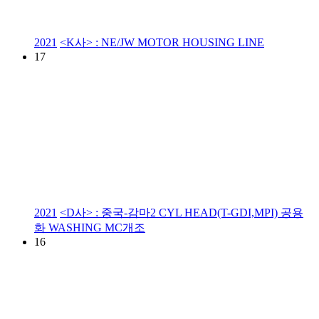
2021
<K사> : NE/JW MOTOR HOUSING LINE
17
2021
<D사> : 중국-감마2 CYL HEAD(T-GDI,MPI) 공용
화 WASHING MC개조
16