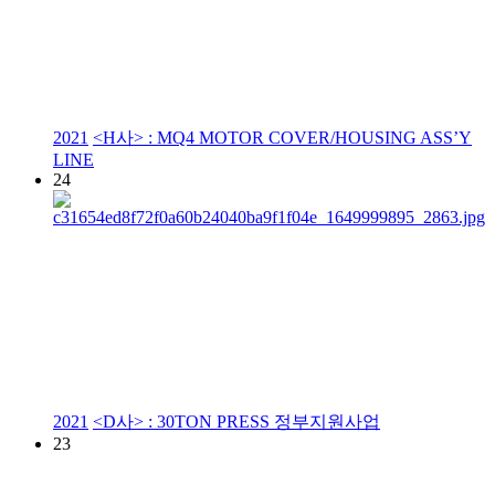
2021
<H사> : MQ4 MOTOR COVER/HOUSING ASS’Y
LINE
24
2021
<D사> : 30TON PRESS 정부지원사업
23