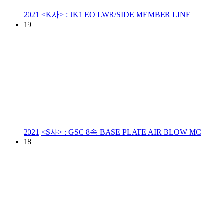
2021
<K사> : JK1 EO LWR/SIDE MEMBER LINE
19
2021
<S사> : GSC 8속 BASE PLATE AIR BLOW MC
18