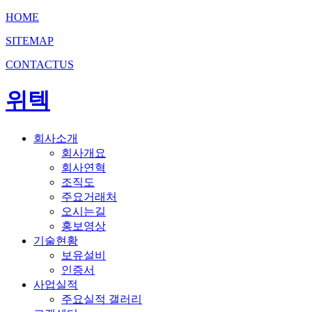
HOME
SITEMAP
CONTACTUS
위텍
회사소개
회사개요
회사연혁
조직도
주요거래처
오시는길
홍보영상
기술현황
보유설비
인증서
사업실적
주요실적 갤러리