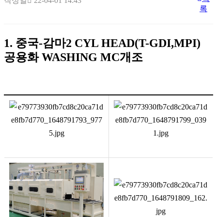
작성일
22-04-01 14:43
록
1. 중국
-
감마
2 CYL HEAD(T-GDI,MPI)
공용화
WASHING MC
개조