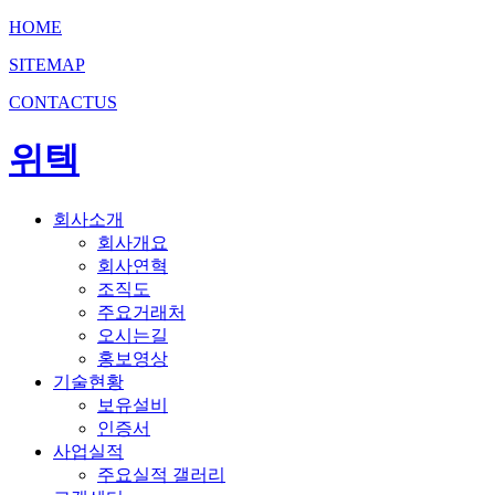
HOME
SITEMAP
CONTACTUS
위텍
회사소개
회사개요
회사연혁
조직도
주요거래처
오시는길
홍보영상
기술현황
보유설비
인증서
사업실적
주요실적 갤러리