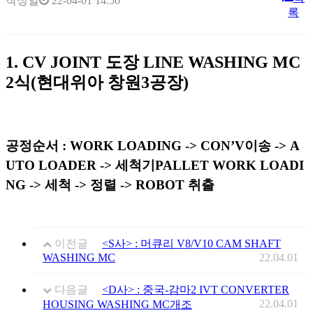
작성일
22-04-01 14:50
록
1.
CV JOINT
도장
LINE WASHING MC
2
식
(
현대위아 창원
3
공장
)
공정순서
: WORK LOADING -> CON’V
이송
-> A
UTO LOADER ->
세척기
PALLET WORK LOADI
NG ->
세척
->
정렬
-> ROBOT
취출
이전글
<S사> : 머큐리 V8/V10 CAM SHAFT
WASHING MC
22.04.01
다음글
<D사> : 중국-감마2 IVT CONVERTER
22.04.01
HOUSING WASHING MC개조