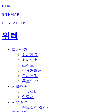
HOME
SITEMAP
CONTACTUS
위텍
회사소개
회사개요
회사연혁
조직도
주요거래처
오시는길
홍보영상
기술현황
보유설비
인증서
사업실적
주요실적 갤러리