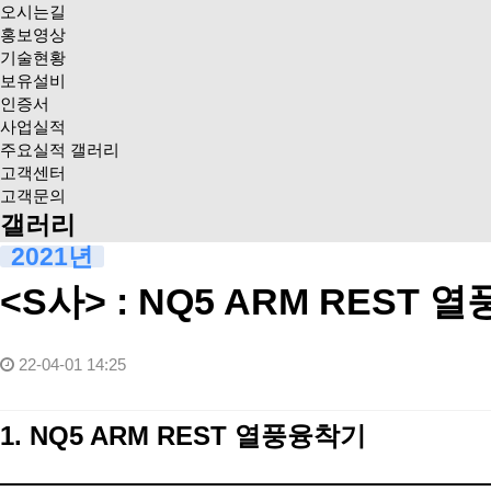
오시는길
홍보영상
기술현황
보유설비
인증서
사업실적
주요실적 갤러리
고객센터
고객문의
갤러리
2021년
<S사> : NQ5 ARM REST
22-04-01 14:25
1. NQ5 ARM REST 열풍융착기