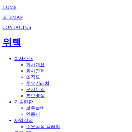
HOME
SITEMAP
CONTACTUS
위텍
회사소개
회사개요
회사연혁
조직도
주요거래처
오시는길
홍보영상
기술현황
보유설비
인증서
사업실적
주요실적 갤러리