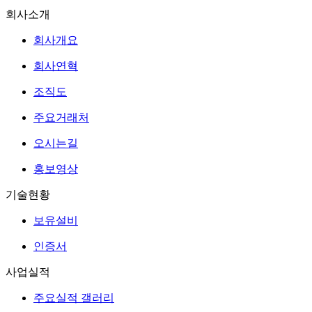
회사소개
회사개요
회사연혁
조직도
주요거래처
오시는길
홍보영상
기술현황
보유설비
인증서
사업실적
주요실적 갤러리