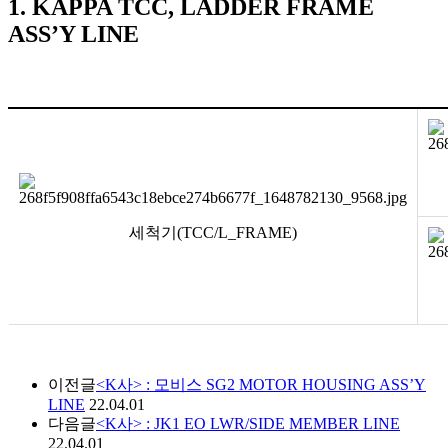
1. KAPPA TCC, LADDER FRAME
ASS’Y LINE
세척기(TCC/L_FRAME)
이전글
<K사> : 모비스 SG2 MOTOR HOUSING ASS’Y
LINE
22.04.01
다음글
<K사> : JK1 EO LWR/SIDE MEMBER LINE
22.04.01