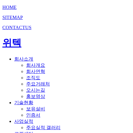
HOME
SITEMAP
CONTACTUS
위텍
회사소개
회사개요
회사연혁
조직도
주요거래처
오시는길
홍보영상
기술현황
보유설비
인증서
사업실적
주요실적 갤러리