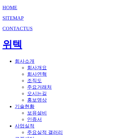
HOME
SITEMAP
CONTACTUS
위텍
회사소개
회사개요
회사연혁
조직도
주요거래처
오시는길
홍보영상
기술현황
보유설비
인증서
사업실적
주요실적 갤러리