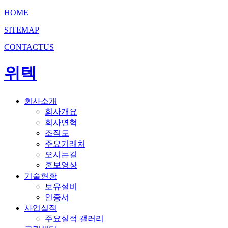
HOME
SITEMAP
CONTACTUS
위텍
회사소개
회사개요
회사연혁
조직도
주요거래처
오시는길
홍보영상
기술현황
보유설비
인증서
사업실적
주요실적 갤러리