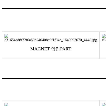
MAGNET
압입
PART