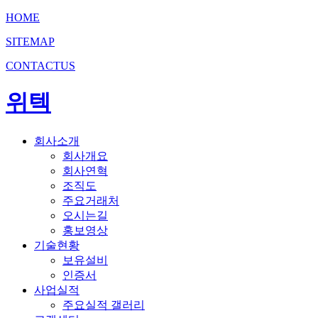
HOME
SITEMAP
CONTACTUS
위텍
회사소개
회사개요
회사연혁
조직도
주요거래처
오시는길
홍보영상
기술현황
보유설비
인증서
사업실적
주요실적 갤러리