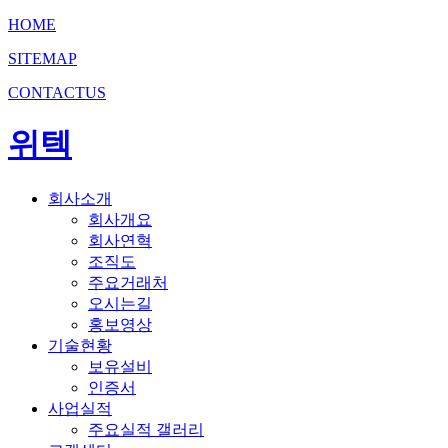
HOME
SITEMAP
CONTACTUS
위텍
회사소개
회사개요
회사연혁
조직도
주요거래처
오시는길
홍보영상
기술현황
보유설비
인증서
사업실적
주요실적 갤러리