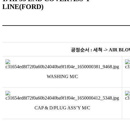
LINE(FORD)
공정순서
:
세척
-> AIR BLO
WASHING M/C
CAP & D/PLUG ASS’Y M/C