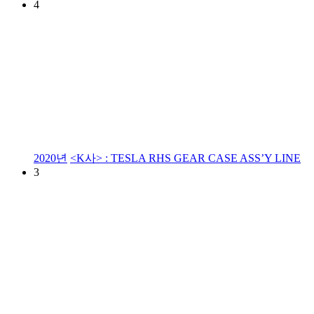
4
2020년
<K사> : TESLA RHS GEAR CASE ASS’Y LINE
3