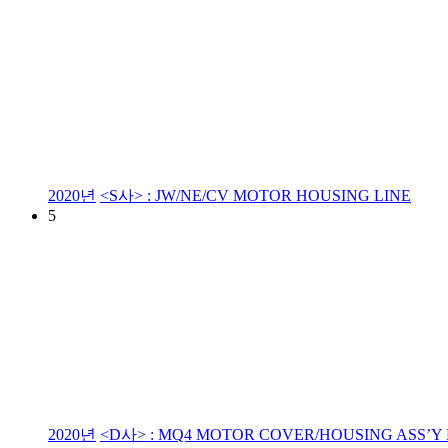
2020년
<S사> : JW/NE/CV MOTOR HOUSING LINE
5
2020년
<D사> : MQ4 MOTOR COVER/HOUSING ASS’Y 