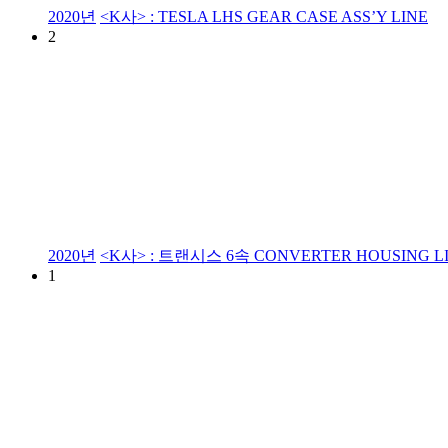
2020년
<K사> : TESLA LHS GEAR CASE ASS’Y LINE
2
2020년
<K사> : 트랜시스 6속 CONVERTER HOUSING L
1