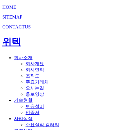
HOME
SITEMAP
CONTACTUS
위텍
회사소개
회사개요
회사연혁
조직도
주요거래처
오시는길
홍보영상
기술현황
보유설비
인증서
사업실적
주요실적 갤러리