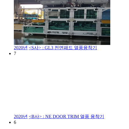
2020년
<S사> : GL3 전면패드 열풍융착기
7
2020년
<B사> : NE DOOR TRIM 열풍 융착기
6