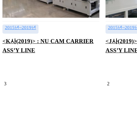
2015년~2019년
2015년~2019
<K사(2019)> : NU CAM CARRIER
<J사(2019)
ASS’Y LINE
ASS’Y LIN
3
2