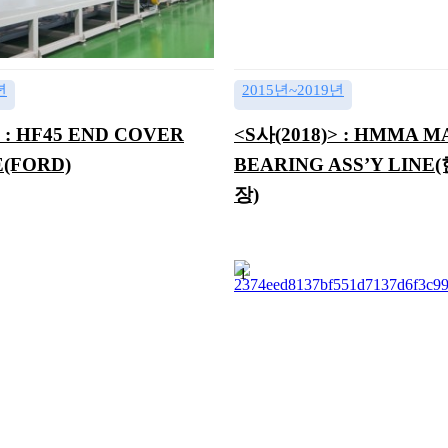
년
2015년~2019년
> : HF45 END COVER
<S사(2018)> : HMMA M
E(FORD)
BEARING ASS’Y LIN
장)
1