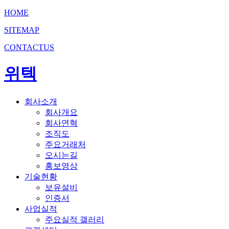
HOME
SITEMAP
CONTACTUS
위텍
회사소개
회사개요
회사연혁
조직도
주요거래처
오시는길
홍보영상
기술현황
보유설비
인증서
사업실적
주요실적 갤러리